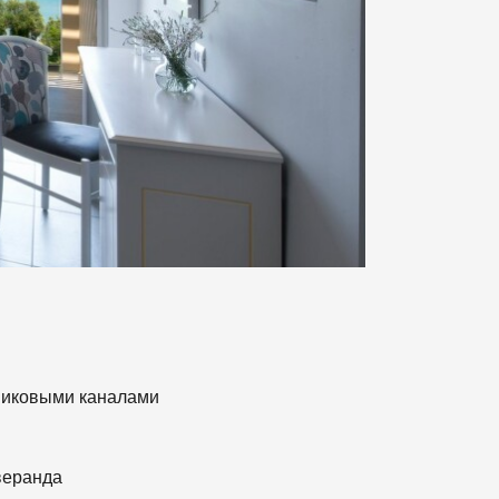
тниковыми каналами
веранда