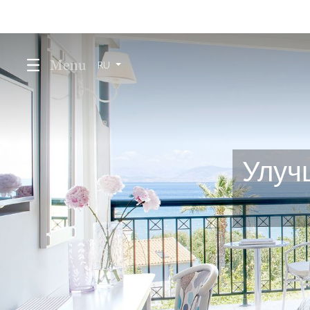
Menu
RU
Улуч