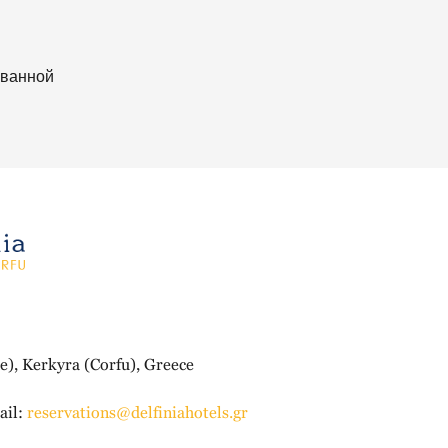
 ванной
e), Kerkyra (Corfu), Greece
il:
reservations@delfiniahotels.gr