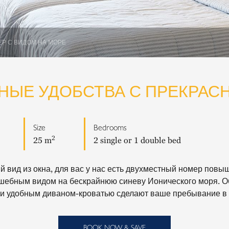
Р С ВИДОМ НА МОРЕ
НЫЕ УДОБСТВА С ПРЕКРАС
Size
Bedrooms
2
25 m
2 single or 1 double bed
 вид из окна, для вас у нас есть двухместный номер повы
ебным видом на бескрайнюю синеву Ионического моря. Оби
» и удобным диваном-кроватью сделают ваше пребывание в 
BOOK NOW & SAVE