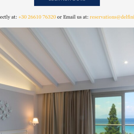
rectly at:
+30 26610 76320
or Email us at:
reservations@delfini