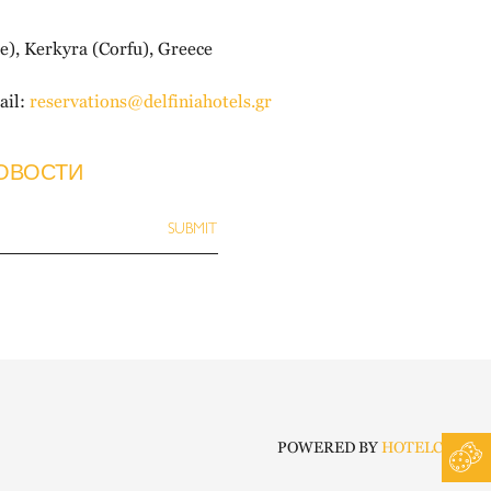
e), Kerkyra (Corfu), Greece
il:
reservations@delfiniahotels.gr
ОВОСТИ
POWERED BY
HOTELCUBE