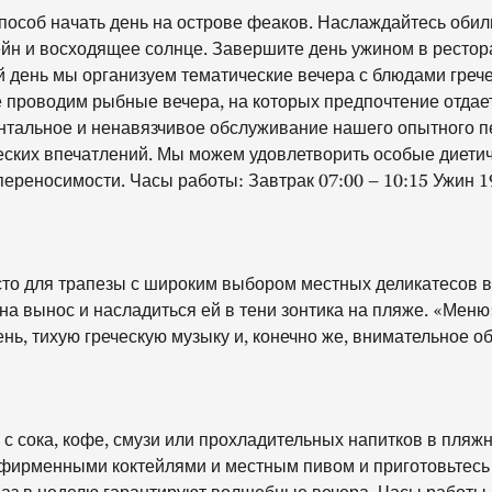
б начать день на острове феаков. Наслаждайтесь обиль
йн и восходящее солнце. Завершите день ужином в рестор
 день мы организуем тематические вечера с блюдами гречес
 проводим рыбные вечера, на которых предпочтение отдае
тальное и ненавязчивое обслуживание нашего опытного п
ких впечатлений. Мы можем удовлетворить особые диетич
ереносимости. Часы работы: Завтрак 07:00 – 10:15 Ужин 19
для трапезы с широким выбором местных деликатесов в
и на вынос и насладиться ей в тени зонтика на пляже. «Мен
нь, тихую греческую музыку и, конечно же, внимательное о
ка, кофе, смузи или прохладительных напитков в пляжном
 фирменными коктейлями и местным пивом и приготовьтесь