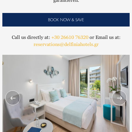
garantieren.
BOOK NOW & SAVE
Call us directly at:
+30 26610 76320
or Email us at:
reservations@delfiniahotels.gr