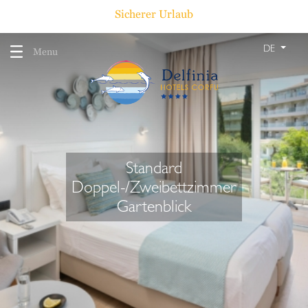
Sicherer Urlaub
DE
Menu
Standard
Doppel-/Zweibettzimmer
Gartenblick